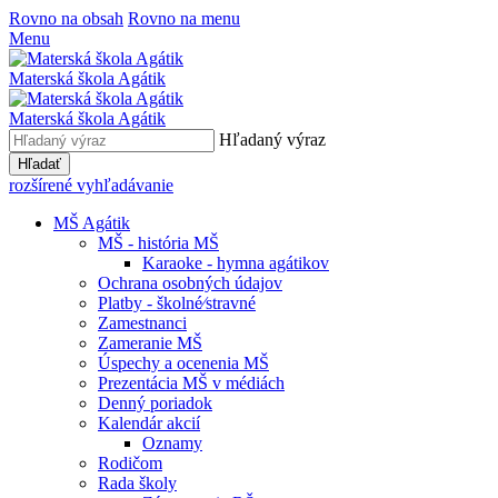
Rovno na obsah
Rovno na menu
Menu
Materská škola Agátik
Materská škola Agátik
Hľadaný výraz
Hľadať
rozšírené vyhľadávanie
MŠ Agátik
MŠ - história MŠ
Karaoke - hymna agátikov
Ochrana osobných údajov
Platby - školné⁄stravné
Zamestnanci
Zameranie MŠ
Úspechy a ocenenia MŠ
Prezentácia MŠ v médiách
Denný poriadok
Kalendár akcií
Oznamy
Rodičom
Rada školy