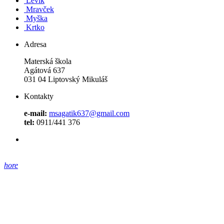
Levík
Mravček
Myška
Krtko
Adresa
Materská škola
Agátová 637
031 04 Liptovský Mikuláš
Kontakty
e-mail:
msagatik637@gmail.com
tel:
0911/441 376
hore