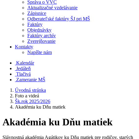
Správa o VVČ
Aktualizačné vzdelávanie
Zápisnice
Odberateľské faktúry ŠJ pri MŠ
Faktúry
Objednávky
Faktúry archív
Zverejňovanie
Kontakty
Napíšte nám
Kalendár
Jedáleň
Tlačivá
Zameranie MŠ
Úvodná stránka
Foto a videá
Šk.rok 2025/2026
Akadémia ku Dňu matiek
Akadémia ku Dňu matiek
Slávnostná akadémia Agátikov ku Dňu matiek pre rodičov, starých