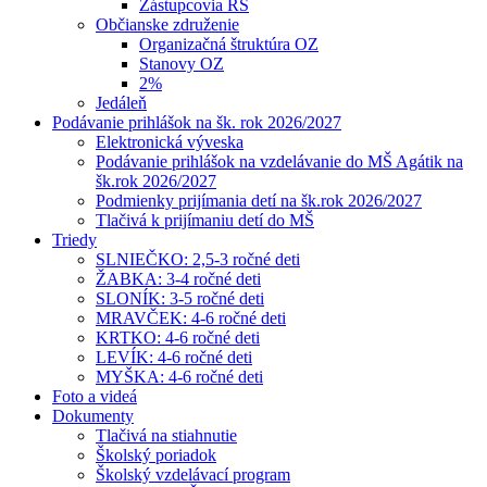
Zástupcovia RŠ
Občianske združenie
Organizačná štruktúra OZ
Stanovy OZ
2%
Jedáleň
Podávanie prihlášok na šk. rok 2026/2027
Elektronická výveska
Podávanie prihlášok na vzdelávanie do MŠ Agátik na
šk.rok 2026/2027
Podmienky prijímania detí na šk.rok 2026/2027
Tlačivá k prijímaniu detí do MŠ
Triedy
SLNIEČKO: 2,5-3 ročné deti
ŽABKA: 3-4 ročné deti
SLONÍK: 3-5 ročné deti
MRAVČEK: 4-6 ročné deti
KRTKO: 4-6 ročné deti
LEVÍK: 4-6 ročné deti
MYŠKA: 4-6 ročné deti
Foto a videá
Dokumenty
Tlačivá na stiahnutie
Školský poriadok
Školský vzdelávací program