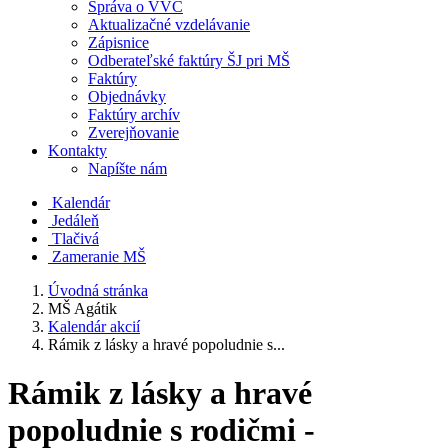
Správa o VVČ
Aktualizačné vzdelávanie
Zápisnice
Odberateľské faktúry ŠJ pri MŠ
Faktúry
Objednávky
Faktúry archív
Zverejňovanie
Kontakty
Napíšte nám
Kalendár
Jedáleň
Tlačivá
Zameranie MŠ
Úvodná stránka
MŠ Agátik
Kalendár akcií
Rámik z lásky a hravé popoludnie s...
Rámik z lásky a hravé
popoludnie s rodičmi -