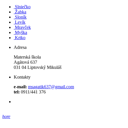
Slniečko
Žabka
Sloník
Levík
Mravček
Myška
Krtko
Adresa
Materská škola
Agátová 637
031 04 Liptovský Mikuláš
Kontakty
e-mail:
msagatik637@gmail.com
tel:
0911/441 376
hore