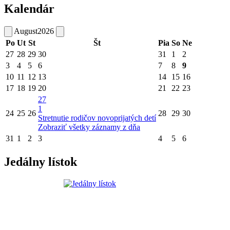
Kalendár
August
2026
Po
Ut
St
Št
Pia
So
Ne
27
28
29
30
31
1
2
3
4
5
6
7
8
9
10
11
12
13
14
15
16
17
18
19
20
21
22
23
27
1
24
25
26
28
29
30
Stretnutie rodičov novoprijatých detí
Zobraziť všetky záznamy z dňa
31
1
2
3
4
5
6
Jedálny lístok