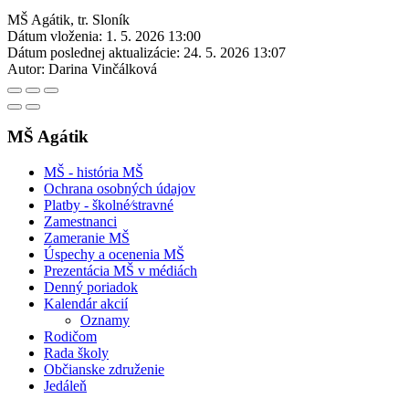
MŠ Agátik, tr. Sloník
Dátum vloženia:
1. 5. 2026 13:00
Dátum poslednej aktualizácie:
24. 5. 2026 13:07
Autor:
Darina Vinčálková
MŠ Agátik
MŠ - história MŠ
Ochrana osobných údajov
Platby - školné⁄stravné
Zamestnanci
Zameranie MŠ
Úspechy a ocenenia MŠ
Prezentácia MŠ v médiách
Denný poriadok
Kalendár akcií
Oznamy
Rodičom
Rada školy
Občianske združenie
Jedáleň