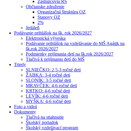
Zástupcovia RŠ
Občianske združenie
Organizačná štruktúra OZ
Stanovy OZ
2%
Jedáleň
Podávanie prihlášok na šk. rok 2026/2027
Elektronická výveska
Podávanie prihlášok na vzdelávanie do MŠ Agátik na
šk.rok 2026/2027
Podmienky prijímania detí na šk.rok 2026/2027
Tlačivá k prijímaniu detí do MŠ
Triedy
SLNIEČKO: 2,5-3 ročné deti
ŽABKA: 3-4 ročné deti
SLONÍK: 3-5 ročné deti
MRAVČEK: 4-6 ročné deti
KRTKO: 4-6 ročné deti
LEVÍK: 4-6 ročné deti
MYŠKA: 4-6 ročné deti
Foto a videá
Dokumenty
Tlačivá na stiahnutie
Školský poriadok
Školský vzdelávací program