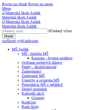
Rovno na obsah
Rovno na menu
Menu
Materská škola Agátik
Materská škola Agátik
Hľadaný výraz
Hľadať
rozšírené vyhľadávanie
MŠ Agátik
MŠ - história MŠ
Karaoke - hymna agátikov
Ochrana osobných údajov
Platby - školné⁄stravné
Zamestnanci
Zameranie MŠ
Úspechy a ocenenia MŠ
Prezentácia MŠ v médiách
Denný poriadok
Kalendár akcií
Oznamy
Rodičom
Rada školy