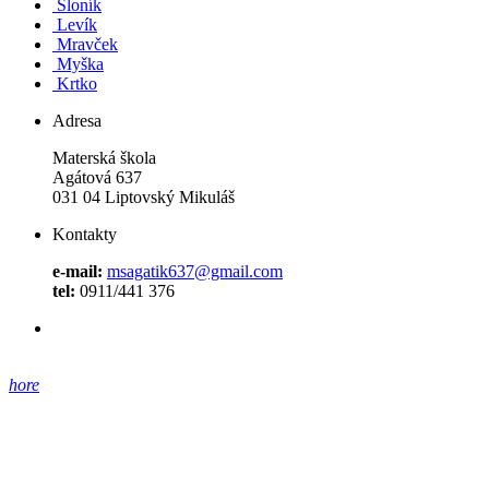
Sloník
Levík
Mravček
Myška
Krtko
Adresa
Materská škola
Agátová 637
031 04 Liptovský Mikuláš
Kontakty
e-mail:
msagatik637@gmail.com
tel:
0911/441 376
hore