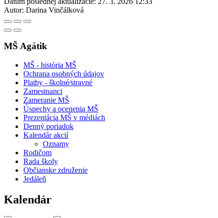
Dátum poslednej aktualizácie:
27. 3. 2026 12:33
Autor:
Darina Vinčálková
MŠ Agátik
MŠ - história MŠ
Ochrana osobných údajov
Platby - školné⁄stravné
Zamestnanci
Zameranie MŠ
Úspechy a ocenenia MŠ
Prezentácia MŠ v médiách
Denný poriadok
Kalendár akcií
Oznamy
Rodičom
Rada školy
Občianske združenie
Jedáleň
Kalendár