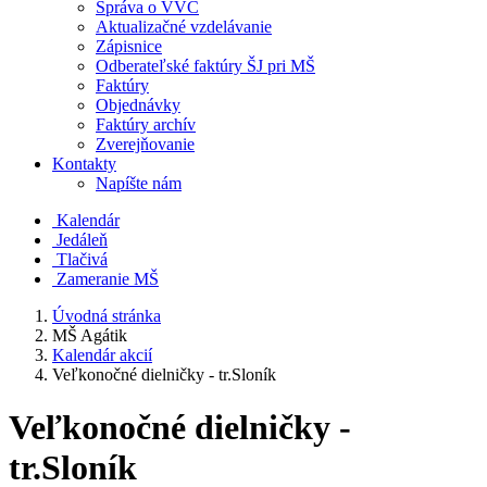
Správa o VVČ
Aktualizačné vzdelávanie
Zápisnice
Odberateľské faktúry ŠJ pri MŠ
Faktúry
Objednávky
Faktúry archív
Zverejňovanie
Kontakty
Napíšte nám
Kalendár
Jedáleň
Tlačivá
Zameranie MŠ
Úvodná stránka
MŠ Agátik
Kalendár akcií
Veľkonočné dielničky - tr.Sloník
Veľkonočné dielničky -
tr.Sloník