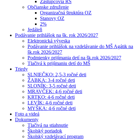
Zástupcovia RŠ
Občianske združenie
Organizačná štruktúra OZ
Stanovy OZ
2%
Jedáleň
Podávanie prihlášok na šk. rok 2026/2027
Elektronická výveska
Podávanie prihlášok na vzdelávanie do MŠ Agátik na
šk.rok 2026/2027
Podmienky prijímania detí na šk.rok 2026/2027
Tlačivá k prijímaniu detí do MŠ
Triedy
SLNIEČKO: 2,5-3 ročné deti
ŽABKA: 3-4 ročné deti
SLONÍK: 3-5 ročné deti
MRAVČEK: 4-6 ročné deti
KRTKO: 4-6 ročné deti
LEVÍK: 4-6 ročné deti
MYŠKA: 4-6 ročné deti
Foto a videá
Dokumenty
Tlačivá na stiahnutie
Školský poriadok
Školský vzdelávací program