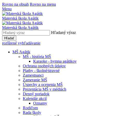
Rovno na obsah
Rovno na menu
Menu
Materská škola Agátik
Materská škola Agátik
Hľadaný výraz
Hľadať
rozšírené vyhľadávanie
MŠ Agátik
MŠ - história MŠ
Karaoke - hymna agátikov
Ochrana osobných údajov
Platby - školné⁄stravné
Zamestnanci
Zameranie MŠ
Úspechy a ocenenia MŠ
Prezentácia MŠ v médiách
Denný poriadok
Kalendár akcií
Oznamy
Rodičom
Rada školy