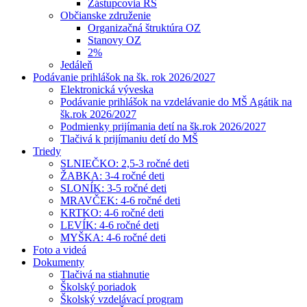
Zástupcovia RŠ
Občianske združenie
Organizačná štruktúra OZ
Stanovy OZ
2%
Jedáleň
Podávanie prihlášok na šk. rok 2026/2027
Elektronická výveska
Podávanie prihlášok na vzdelávanie do MŠ Agátik na
šk.rok 2026/2027
Podmienky prijímania detí na šk.rok 2026/2027
Tlačivá k prijímaniu detí do MŠ
Triedy
SLNIEČKO: 2,5-3 ročné deti
ŽABKA: 3-4 ročné deti
SLONÍK: 3-5 ročné deti
MRAVČEK: 4-6 ročné deti
KRTKO: 4-6 ročné deti
LEVÍK: 4-6 ročné deti
MYŠKA: 4-6 ročné deti
Foto a videá
Dokumenty
Tlačivá na stiahnutie
Školský poriadok
Školský vzdelávací program