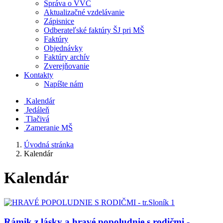
Správa o VVČ
Aktualizačné vzdelávanie
Zápisnice
Odberateľské faktúry ŠJ pri MŠ
Faktúry
Objednávky
Faktúry archív
Zverejňovanie
Kontakty
Napíšte nám
Kalendár
Jedáleň
Tlačivá
Zameranie MŠ
Úvodná stránka
Kalendár
Kalendár
Rámik z lásky a hravé popoludnie s rodičmi -