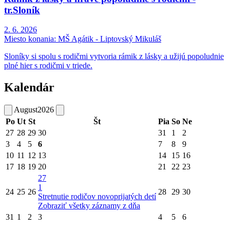
tr.Sloník
2. 6. 2026
Miesto konania:
MŠ Agátik - Liptovský Mikuláš
Sloníky si spolu s rodičmi vytvoria rámik z lásky a užijú popoludnie
plné hier s rodičmi v triede.
Kalendár
August
2026
Po
Ut
St
Št
Pia
So
Ne
27
28
29
30
31
1
2
3
4
5
6
7
8
9
10
11
12
13
14
15
16
17
18
19
20
21
22
23
27
1
24
25
26
28
29
30
Stretnutie rodičov novoprijatých detí
Zobraziť všetky záznamy z dňa
31
1
2
3
4
5
6