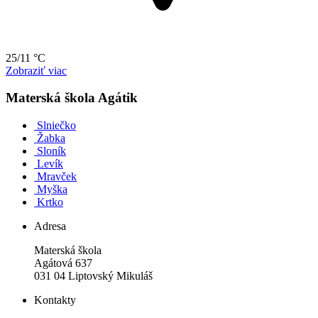
25/11 °C
Zobraziť viac
Materská škola Agátik
Slniečko
Žabka
Sloník
Levík
Mravček
Myška
Krtko
Adresa
Materská škola
Agátová 637
031 04 Liptovský Mikuláš
Kontakty