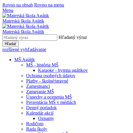
Rovno na obsah
Rovno na menu
Menu
Materská škola Agátik
Materská škola Agátik
Hľadaný výraz
Hľadať
rozšírené vyhľadávanie
MŠ Agátik
MŠ - história MŠ
Karaoke - hymna agátikov
Ochrana osobných údajov
Platby - školné⁄stravné
Zamestnanci
Zameranie MŠ
Úspechy a ocenenia MŠ
Prezentácia MŠ v médiách
Denný poriadok
Kalendár akcií
Oznamy
Rodičom
Rada školy