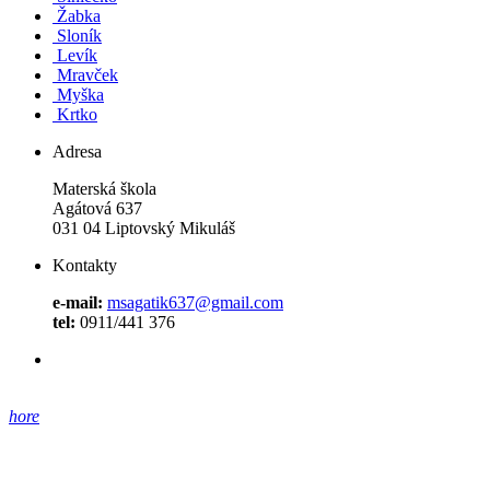
Žabka
Sloník
Levík
Mravček
Myška
Krtko
Adresa
Materská škola
Agátová 637
031 04 Liptovský Mikuláš
Kontakty
e-mail:
msagatik637@gmail.com
tel:
0911/441 376
hore