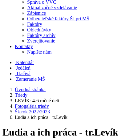
Správa o VVČ
Aktualizačné vzdelávanie
Zápisnice
Odberateľské faktúry ŠJ pri MŠ
Faktúry
Objednávky
Faktúry archív
Zverejňovanie
Kontakty
Napíšte nám
Kalendár
Jedáleň
Tlačivá
Zameranie MŠ
Úvodná stránka
Triedy
LEVÍK: 4-6 ročné deti
Fotogaléria triedy
Šk.rok 2022/2023
Ľudia a ich práca - tr.Levík
Ľudia a ich práca - tr.Levík