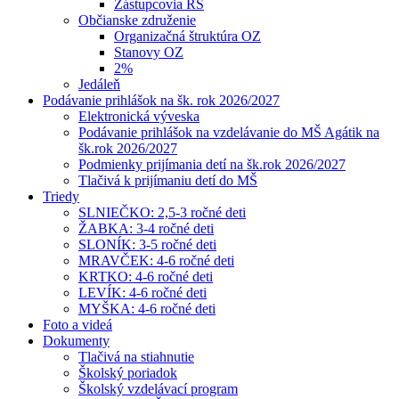
Zástupcovia RŠ
Občianske združenie
Organizačná štruktúra OZ
Stanovy OZ
2%
Jedáleň
Podávanie prihlášok na šk. rok 2026/2027
Elektronická výveska
Podávanie prihlášok na vzdelávanie do MŠ Agátik na
šk.rok 2026/2027
Podmienky prijímania detí na šk.rok 2026/2027
Tlačivá k prijímaniu detí do MŠ
Triedy
SLNIEČKO: 2,5-3 ročné deti
ŽABKA: 3-4 ročné deti
SLONÍK: 3-5 ročné deti
MRAVČEK: 4-6 ročné deti
KRTKO: 4-6 ročné deti
LEVÍK: 4-6 ročné deti
MYŠKA: 4-6 ročné deti
Foto a videá
Dokumenty
Tlačivá na stiahnutie
Školský poriadok
Školský vzdelávací program