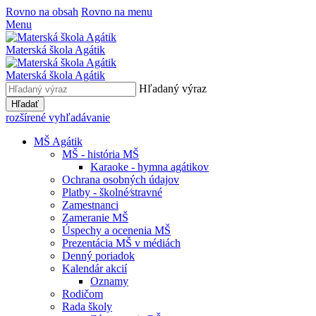
Rovno na obsah
Rovno na menu
Menu
Materská škola Agátik
Materská škola Agátik
Hľadaný výraz
Hľadať
rozšírené vyhľadávanie
MŠ Agátik
MŠ - história MŠ
Karaoke - hymna agátikov
Ochrana osobných údajov
Platby - školné⁄stravné
Zamestnanci
Zameranie MŠ
Úspechy a ocenenia MŠ
Prezentácia MŠ v médiách
Denný poriadok
Kalendár akcií
Oznamy
Rodičom
Rada školy