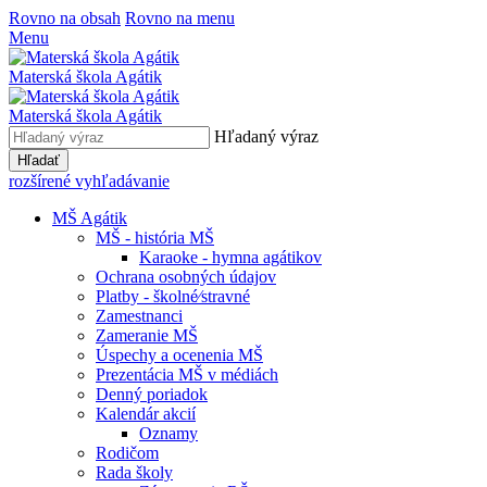
Rovno na obsah
Rovno na menu
Menu
Materská škola Agátik
Materská škola Agátik
Hľadaný výraz
Hľadať
rozšírené vyhľadávanie
MŠ Agátik
MŠ - história MŠ
Karaoke - hymna agátikov
Ochrana osobných údajov
Platby - školné⁄stravné
Zamestnanci
Zameranie MŠ
Úspechy a ocenenia MŠ
Prezentácia MŠ v médiách
Denný poriadok
Kalendár akcií
Oznamy
Rodičom
Rada školy