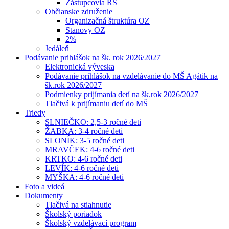
Zástupcovia RŠ
Občianske združenie
Organizačná štruktúra OZ
Stanovy OZ
2%
Jedáleň
Podávanie prihlášok na šk. rok 2026/2027
Elektronická výveska
Podávanie prihlášok na vzdelávanie do MŠ Agátik na
šk.rok 2026/2027
Podmienky prijímania detí na šk.rok 2026/2027
Tlačivá k prijímaniu detí do MŠ
Triedy
SLNIEČKO: 2,5-3 ročné deti
ŽABKA: 3-4 ročné deti
SLONÍK: 3-5 ročné deti
MRAVČEK: 4-6 ročné deti
KRTKO: 4-6 ročné deti
LEVÍK: 4-6 ročné deti
MYŠKA: 4-6 ročné deti
Foto a videá
Dokumenty
Tlačivá na stiahnutie
Školský poriadok
Školský vzdelávací program