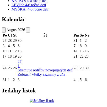
KRTKO: 4-6 ročné deti
LEVÍK: 4-6 ročné deti
MYŠKA: 4-6 ročné deti
Kalendár
August
2026
Po
Ut
St
Št
Pia
So
Ne
27
28
29
30
31
1
2
3
4
5
6
7
8
9
10
11
12
13
14
15
16
17
18
19
20
21
22
23
27
1
24
25
26
28
29
30
Stretnutie rodičov novoprijatých detí
Zobraziť všetky záznamy z dňa
31
1
2
3
4
5
6
Jedálny lístok