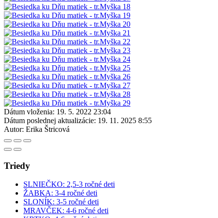
Dátum vloženia:
19. 5. 2022 23:04
Dátum poslednej aktualizácie:
19. 11. 2025 8:55
Autor:
Erika Štricová
Triedy
SLNIEČKO: 2,5-3 ročné deti
ŽABKA: 3-4 ročné deti
SLONÍK: 3-5 ročné deti
MRAVČEK: 4-6 ročné deti