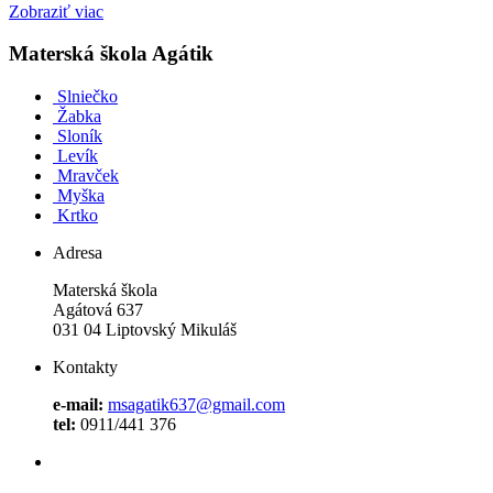
Zobraziť viac
Materská škola Agátik
Slniečko
Žabka
Sloník
Levík
Mravček
Myška
Krtko
Adresa
Materská škola
Agátová 637
031 04 Liptovský Mikuláš
Kontakty
e-mail:
msagatik637@gmail.com
tel:
0911/441 376