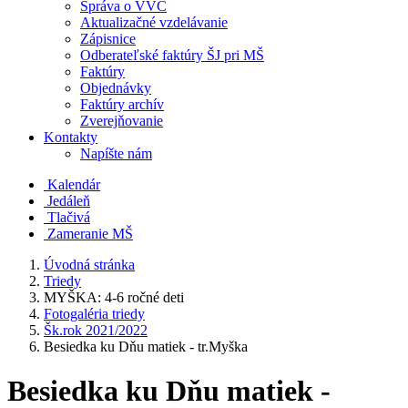
Správa o VVČ
Aktualizačné vzdelávanie
Zápisnice
Odberateľské faktúry ŠJ pri MŠ
Faktúry
Objednávky
Faktúry archív
Zverejňovanie
Kontakty
Napíšte nám
Kalendár
Jedáleň
Tlačivá
Zameranie MŠ
Úvodná stránka
Triedy
MYŠKA: 4-6 ročné deti
Fotogaléria triedy
Šk.rok 2021/2022
Besiedka ku Dňu matiek - tr.Myška
Besiedka ku Dňu matiek -