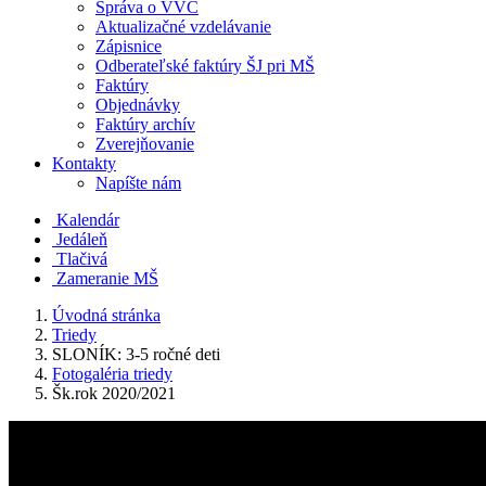
Správa o VVČ
Aktualizačné vzdelávanie
Zápisnice
Odberateľské faktúry ŠJ pri MŠ
Faktúry
Objednávky
Faktúry archív
Zverejňovanie
Kontakty
Napíšte nám
Kalendár
Jedáleň
Tlačivá
Zameranie MŠ
Úvodná stránka
Triedy
SLONÍK: 3-5 ročné deti
Fotogaléria triedy
Šk.rok 2020/2021