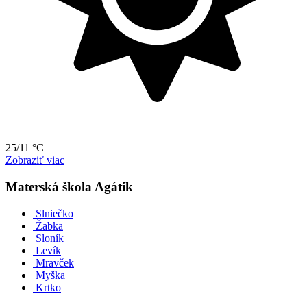
25/11 °C
Zobraziť viac
Materská škola Agátik
Slniečko
Žabka
Sloník
Levík
Mravček
Myška
Krtko