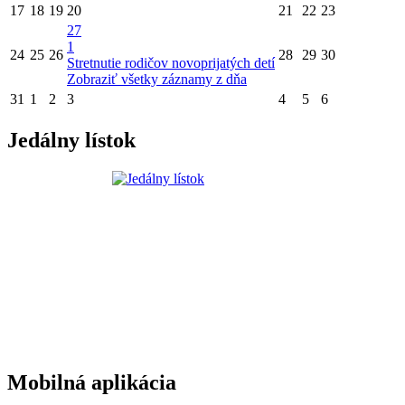
17
18
19
20
21
22
23
27
1
24
25
26
28
29
30
Stretnutie rodičov novoprijatých detí
Zobraziť všetky záznamy z dňa
31
1
2
3
4
5
6
Jedálny lístok
Mobilná aplikácia