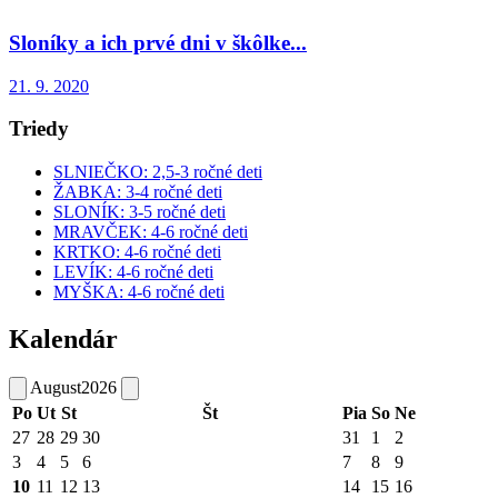
Sloníky a ich prvé dni v škôlke...
21. 9. 2020
Triedy
SLNIEČKO: 2,5-3 ročné deti
ŽABKA: 3-4 ročné deti
SLONÍK: 3-5 ročné deti
MRAVČEK: 4-6 ročné deti
KRTKO: 4-6 ročné deti
LEVÍK: 4-6 ročné deti
MYŠKA: 4-6 ročné deti
Kalendár
August
2026
Po
Ut
St
Št
Pia
So
Ne
27
28
29
30
31
1
2
3
4
5
6
7
8
9
10
11
12
13
14
15
16