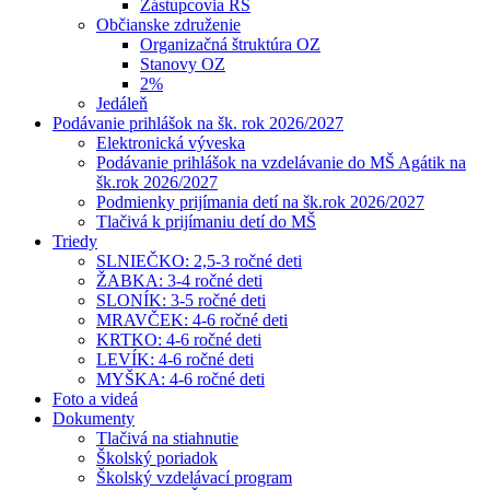
Zástupcovia RŠ
Občianske združenie
Organizačná štruktúra OZ
Stanovy OZ
2%
Jedáleň
Podávanie prihlášok na šk. rok 2026/2027
Elektronická výveska
Podávanie prihlášok na vzdelávanie do MŠ Agátik na
šk.rok 2026/2027
Podmienky prijímania detí na šk.rok 2026/2027
Tlačivá k prijímaniu detí do MŠ
Triedy
SLNIEČKO: 2,5-3 ročné deti
ŽABKA: 3-4 ročné deti
SLONÍK: 3-5 ročné deti
MRAVČEK: 4-6 ročné deti
KRTKO: 4-6 ročné deti
LEVÍK: 4-6 ročné deti
MYŠKA: 4-6 ročné deti
Foto a videá
Dokumenty
Tlačivá na stiahnutie
Školský poriadok
Školský vzdelávací program