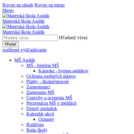
Rovno na obsah
Rovno na menu
Menu
Materská škola Agátik
Materská škola Agátik
Hľadaný výraz
Hľadať
rozšírené vyhľadávanie
MŠ Agátik
MŠ - história MŠ
Karaoke - hymna agátikov
Ochrana osobných údajov
Platby - školné⁄stravné
Zamestnanci
Zameranie MŠ
Úspechy a ocenenia MŠ
Prezentácia MŠ v médiách
Denný poriadok
Kalendár akcií
Oznamy
Rodičom
Rada školy