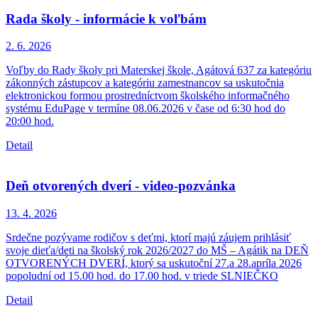
Rada školy - informácie k voľbám
2. 6.
2026
Voľby do Rady školy pri Materskej škole, Agátová 637 za kategóriu
zákonných zástupcov a kategóriu zamestnancov sa uskutočnia
elektronickou formou prostredníctvom školského informačného
systému EduPage v termíne 08.06.2026 v čase od 6:30 hod do
20:00 hod.
Detail
Deň otvorených dverí - video-pozvánka
13. 4.
2026
Srdečne pozývame rodičov s deťmi, ktorí majú záujem prihlásiť
svoje dieťa/deti na školský rok 2026/2027 do MŠ – Agátik na DEŇ
OTVORENÝCH DVERÍ, ktorý sa uskutoční 27.a 28.apríla 2026
popoludní od 15.00 hod. do 17.00 hod. v triede SLNIEČKO
Detail