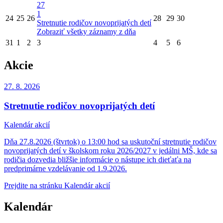
27
1
24
25
26
28
29
30
Stretnutie rodičov novoprijatých detí
Zobraziť všetky záznamy z dňa
31
1
2
3
4
5
6
Akcie
27. 8.
2026
Stretnutie rodičov novoprijatých detí
Kalendár akcií
Dňa 27.8.2026 (štvrtok) o 13:00 hod sa uskutoční stretnutie rodičov
novoprijatých detí v školskom roku 2026/2027 v jedálni MŠ, kde sa
rodičia dozvedia bližšie informácie o nástupe ich dieťaťa na
predprimárne vzdelávanie od 1.9.2026.
Prejdite na stránku Kalendár akcií
Kalendár