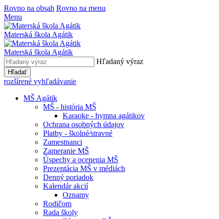
Rovno na obsah
Rovno na menu
Menu
Materská škola Agátik
Materská škola Agátik
Hľadaný výraz
Hľadať
rozšírené vyhľadávanie
MŠ Agátik
MŠ - história MŠ
Karaoke - hymna agátikov
Ochrana osobných údajov
Platby - školné⁄stravné
Zamestnanci
Zameranie MŠ
Úspechy a ocenenia MŠ
Prezentácia MŠ v médiách
Denný poriadok
Kalendár akcií
Oznamy
Rodičom
Rada školy