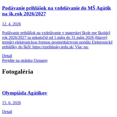
Podávanie prihlášok na vzdelávanie do MŠ Agátik
na šk.rok 2026/2027
12. 4.
2026
Podávanie prihlášok na vzdelávanie v materskej škole pre školský
rok 2026/2027 sa uskutoční od 1.mája do 31.mája 2026 (hlavný
termín) elektronickou formou prostredníctvom portálu Elektronické
prihlášky do škôl: https://eprihlasky.iedu.sk/ Viac na:
Detail
Prejdite na stránku Oznamy
Fotogaléria
Olympiáda Agátikov
15. 6.
2026
Detail