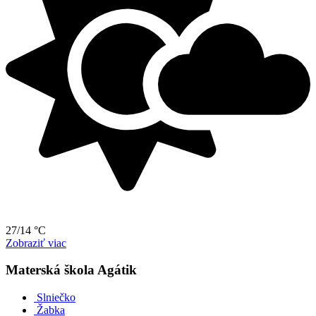
27/14 °C
Zobraziť viac
Materská škola Agátik
Slniečko
Žabka