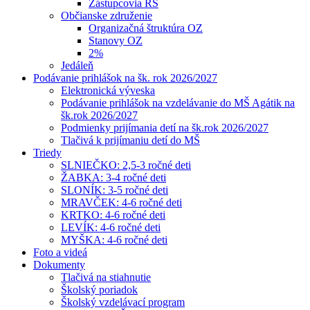
Zástupcovia RŠ
Občianske združenie
Organizačná štruktúra OZ
Stanovy OZ
2%
Jedáleň
Podávanie prihlášok na šk. rok 2026/2027
Elektronická výveska
Podávanie prihlášok na vzdelávanie do MŠ Agátik na
šk.rok 2026/2027
Podmienky prijímania detí na šk.rok 2026/2027
Tlačivá k prijímaniu detí do MŠ
Triedy
SLNIEČKO: 2,5-3 ročné deti
ŽABKA: 3-4 ročné deti
SLONÍK: 3-5 ročné deti
MRAVČEK: 4-6 ročné deti
KRTKO: 4-6 ročné deti
LEVÍK: 4-6 ročné deti
MYŠKA: 4-6 ročné deti
Foto a videá
Dokumenty
Tlačivá na stiahnutie
Školský poriadok
Školský vzdelávací program