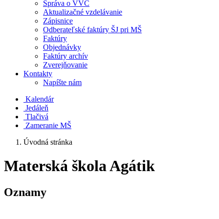
Správa o VVČ
Aktualizačné vzdelávanie
Zápisnice
Odberateľské faktúry ŠJ pri MŠ
Faktúry
Objednávky
Faktúry archív
Zverejňovanie
Kontakty
Napíšte nám
Kalendár
Jedáleň
Tlačivá
Zameranie MŠ
Úvodná stránka
Materská škola Agátik
Oznamy