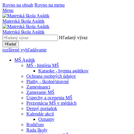
Rovno na obsah
Rovno na menu
Menu
Materská škola Agátik
Materská škola Agátik
Hľadaný výraz
Hľadať
rozšírené vyhľadávanie
MŠ Agátik
MŠ - história MŠ
Karaoke - hymna agátikov
Ochrana osobných údajov
Platby - školné⁄stravné
Zamestnanci
Zameranie MŠ
Úspechy a ocenenia MŠ
Prezentácia MŠ v médiách
Denný poriadok
Kalendár akcií
Oznamy
Rodičom
Rada školy