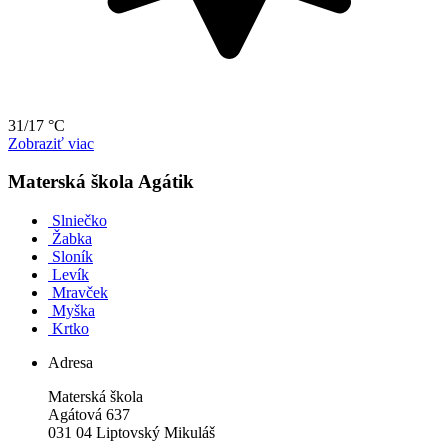
31/17 °C
Zobraziť viac
Materská škola Agátik
Slniečko
Žabka
Sloník
Levík
Mravček
Myška
Krtko
Adresa
Materská škola
Agátová 637
031 04 Liptovský Mikuláš