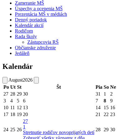
Zameranie MŠ
Úspechy a ocenenia MŠ
Prezentácia MŠ v médiách
Denný poriadok
Kalendár akcií
Rodičom
Rada školy
Zástupcovia RŠ
Občianske združenie
Jedáleň
Kalendár
August
2026
Po
Ut
St
Št
Pia
So
Ne
27
28
29
30
31
1
2
3
4
5
6
7
8
9
10
11
12
13
14
15
16
17
18
19
20
21
22
23
27
1
24
25
26
28
29
30
Stretnutie rodičov novoprijatých detí
Zobraziť všetky záznamy z dňa