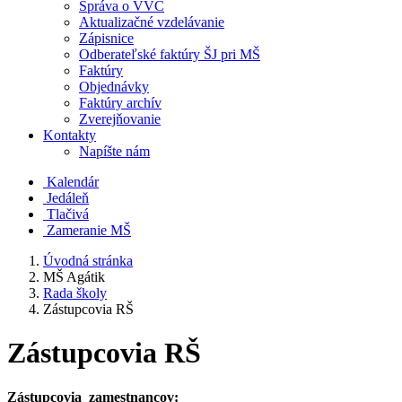
Správa o VVČ
Aktualizačné vzdelávanie
Zápisnice
Odberateľské faktúry ŠJ pri MŠ
Faktúry
Objednávky
Faktúry archív
Zverejňovanie
Kontakty
Napíšte nám
Kalendár
Jedáleň
Tlačivá
Zameranie MŠ
Úvodná stránka
MŠ Agátik
Rada školy
Zástupcovia RŠ
Zástupcovia RŠ
Zástupcovia zamestnancov: