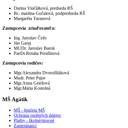
Darina Vinčálková, predseda RŠ
Bc. martina Gočalová, podpredseda RŠ
Margaréta Turanová
Zástupcovia zriaďovateľa:
Ing. Jaroslav Čefo
Ján Garaj
MUDr. Jaroslav Barok
PaeDr.Renáta Perašínová
Zástupcovia rodičov:
Mgr.Alexandra Dvorožňáková
Mudr. Peter Pajor
Mgr.Anna Griešová
Mgr.Mária Kostolná
MŠ Agátik
MŠ - história MŠ
Ochrana osobných údajov
Platby - školné⁄stravné
Zamestnanci