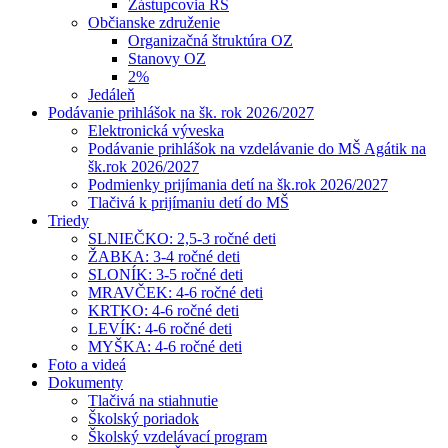
Zástupcovia RŠ
Občianske združenie
Organizačná štruktúra OZ
Stanovy OZ
2%
Jedáleň
Podávanie prihlášok na šk. rok 2026/2027
Elektronická výveska
Podávanie prihlášok na vzdelávanie do MŠ Agátik na
šk.rok 2026/2027
Podmienky prijímania detí na šk.rok 2026/2027
Tlačivá k prijímaniu detí do MŠ
Triedy
SLNIEČKO: 2,5-3 ročné deti
ŽABKA: 3-4 ročné deti
SLONÍK: 3-5 ročné deti
MRAVČEK: 4-6 ročné deti
KRTKO: 4-6 ročné deti
LEVÍK: 4-6 ročné deti
MYŠKA: 4-6 ročné deti
Foto a videá
Dokumenty
Tlačivá na stiahnutie
Školský poriadok
Školský vzdelávací program