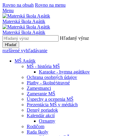
Rovno na obsah
Rovno na menu
Menu
Materská škola Agátik
Materská škola Agátik
Hľadaný výraz
Hľadať
rozšírené vyhľadávanie
MŠ Agátik
MŠ - história MŠ
Karaoke - hymna agátikov
Ochrana osobných údajov
Platby - školné⁄stravné
Zamestnanci
Zameranie MŠ
Úspechy a ocenenia MŠ
Prezentácia MŠ v médiách
Denný poriadok
Kalendár akcií
Oznamy
Rodičom
Rada školy