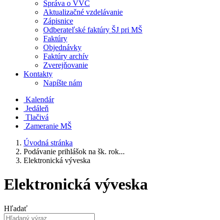
Správa o VVČ
Aktualizačné vzdelávanie
Zápisnice
Odberateľské faktúry ŠJ pri MŠ
Faktúry
Objednávky
Faktúry archív
Zverejňovanie
Kontakty
Napíšte nám
Kalendár
Jedáleň
Tlačivá
Zameranie MŠ
Úvodná stránka
Podávanie prihlášok na šk. rok...
Elektronická výveska
Elektronická výveska
Hľadať