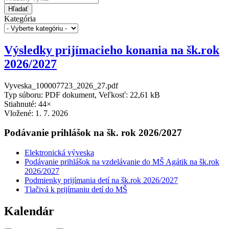
Hľadať
Kategória
Výsledky prijímacieho konania na šk.rok
2026/2027
Vyveska_100007723_2026_27.pdf
Typ súboru: PDF dokument, Veľkosť: 22,61 kB
Stiahnuté: 44×
Vložené:
1. 7. 2026
Podávanie prihlášok na šk. rok 2026/2027
Elektronická výveska
Podávanie prihlášok na vzdelávanie do MŠ Agátik na šk.rok
2026/2027
Podmienky prijímania detí na šk.rok 2026/2027
Tlačivá k prijímaniu detí do MŠ
Kalendár