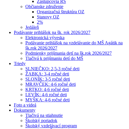
Zástupcovia RŠ
Občianske združenie
Organizačná štruktúra OZ
Stanovy OZ
2%
Jedáleň
Podávanie prihlášok na šk. rok 2026/2027
Elektronická výveska
Podávanie prihlášok na vzdelávanie do MŠ Agátik na
šk.rok 2026/2027
Podmienky prijímania detí na šk.rok 2026/2027
Tlačivá k prijímaniu detí do MŠ
Triedy
SLNIEČKO: 2,5-3 ročné deti
ŽABKA: 3-4 ročné deti
SLONÍK: 3-5 ročné deti
MRAVČEK: 4-6 ročné deti
KRTKO: 4-6 ročné deti
LEVÍK: 4-6 ročné deti
MYŠKA: 4-6 ročné deti
Foto a videá
Dokumenty
Tlačivá na stiahnutie
Školský poriadok
Školský vzdelávací program