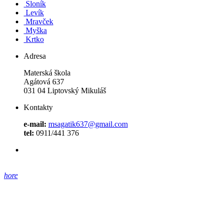
Sloník
Levík
Mravček
Myška
Krtko
Adresa
Materská škola
Agátová 637
031 04 Liptovský Mikuláš
Kontakty
e-mail:
msagatik637@gmail.com
tel:
0911/441 376
hore