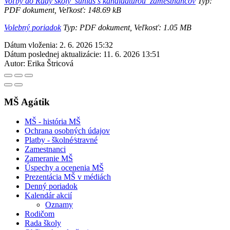
Voľby do Rady školy_súhlas s kandidatúrou_zamestnancov
Typ:
PDF dokument, Veľkosť: 148.69 kB
Volebný poriadok
Typ: PDF dokument, Veľkosť: 1.05 MB
Dátum vloženia:
2. 6. 2026 15:32
Dátum poslednej aktualizácie:
11. 6. 2026 13:51
Autor:
Erika Štricová
MŠ Agátik
MŠ - história MŠ
Ochrana osobných údajov
Platby - školné⁄stravné
Zamestnanci
Zameranie MŠ
Úspechy a ocenenia MŠ
Prezentácia MŠ v médiách
Denný poriadok
Kalendár akcií
Oznamy
Rodičom
Rada školy