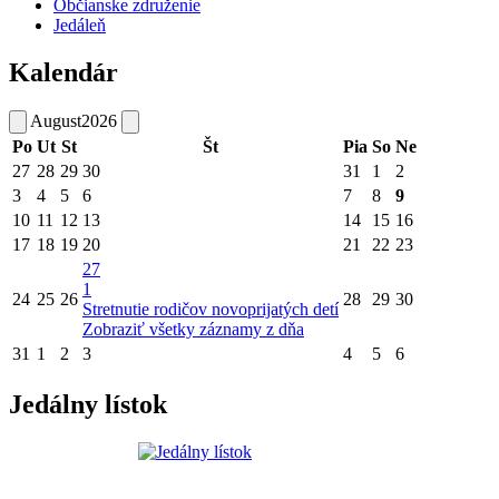
Občianske združenie
Jedáleň
Kalendár
August
2026
Po
Ut
St
Št
Pia
So
Ne
27
28
29
30
31
1
2
3
4
5
6
7
8
9
10
11
12
13
14
15
16
17
18
19
20
21
22
23
27
1
24
25
26
28
29
30
Stretnutie rodičov novoprijatých detí
Zobraziť všetky záznamy z dňa
31
1
2
3
4
5
6
Jedálny lístok