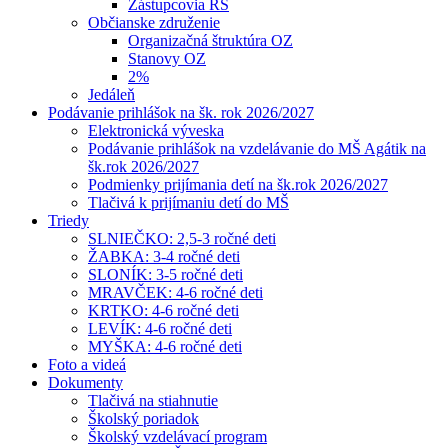
Zástupcovia RŠ
Občianske združenie
Organizačná štruktúra OZ
Stanovy OZ
2%
Jedáleň
Podávanie prihlášok na šk. rok 2026/2027
Elektronická výveska
Podávanie prihlášok na vzdelávanie do MŠ Agátik na
šk.rok 2026/2027
Podmienky prijímania detí na šk.rok 2026/2027
Tlačivá k prijímaniu detí do MŠ
Triedy
SLNIEČKO: 2,5-3 ročné deti
ŽABKA: 3-4 ročné deti
SLONÍK: 3-5 ročné deti
MRAVČEK: 4-6 ročné deti
KRTKO: 4-6 ročné deti
LEVÍK: 4-6 ročné deti
MYŠKA: 4-6 ročné deti
Foto a videá
Dokumenty
Tlačivá na stiahnutie
Školský poriadok
Školský vzdelávací program