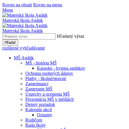
Rovno na obsah
Rovno na menu
Menu
Materská škola Agátik
Materská škola Agátik
Hľadaný výraz
Hľadať
rozšírené vyhľadávanie
MŠ Agátik
MŠ - história MŠ
Karaoke - hymna agátikov
Ochrana osobných údajov
Platby - školné⁄stravné
Zamestnanci
Zameranie MŠ
Úspechy a ocenenia MŠ
Prezentácia MŠ v médiách
Denný poriadok
Kalendár akcií
Oznamy
Rodičom
Rada školy