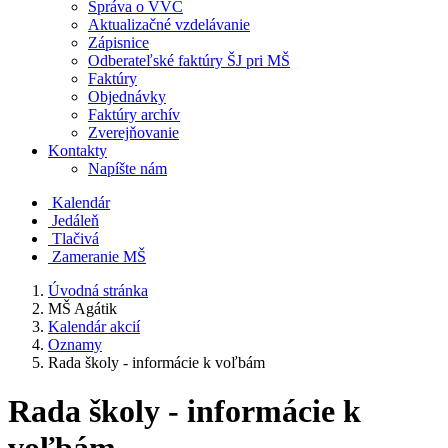
Správa o VVČ
Aktualizačné vzdelávanie
Zápisnice
Odberateľské faktúry ŠJ pri MŠ
Faktúry
Objednávky
Faktúry archív
Zverejňovanie
Kontakty
Napíšte nám
Kalendár
Jedáleň
Tlačivá
Zameranie MŠ
Úvodná stránka
MŠ Agátik
Kalendár akcií
Oznamy
Rada školy - informácie k voľbám
Rada školy - informácie k