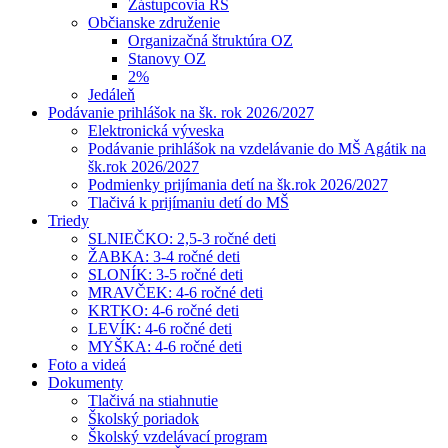
Zástupcovia RŠ
Občianske združenie
Organizačná štruktúra OZ
Stanovy OZ
2%
Jedáleň
Podávanie prihlášok na šk. rok 2026/2027
Elektronická výveska
Podávanie prihlášok na vzdelávanie do MŠ Agátik na
šk.rok 2026/2027
Podmienky prijímania detí na šk.rok 2026/2027
Tlačivá k prijímaniu detí do MŠ
Triedy
SLNIEČKO: 2,5-3 ročné deti
ŽABKA: 3-4 ročné deti
SLONÍK: 3-5 ročné deti
MRAVČEK: 4-6 ročné deti
KRTKO: 4-6 ročné deti
LEVÍK: 4-6 ročné deti
MYŠKA: 4-6 ročné deti
Foto a videá
Dokumenty
Tlačivá na stiahnutie
Školský poriadok
Školský vzdelávací program