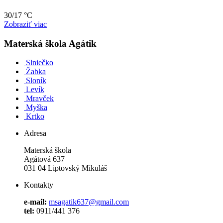
30/17 °C
Zobraziť viac
Materská škola Agátik
Slniečko
Žabka
Sloník
Levík
Mravček
Myška
Krtko
Adresa
Materská škola
Agátová 637
031 04 Liptovský Mikuláš
Kontakty
e-mail:
msagatik637@gmail.com
tel:
0911/441 376