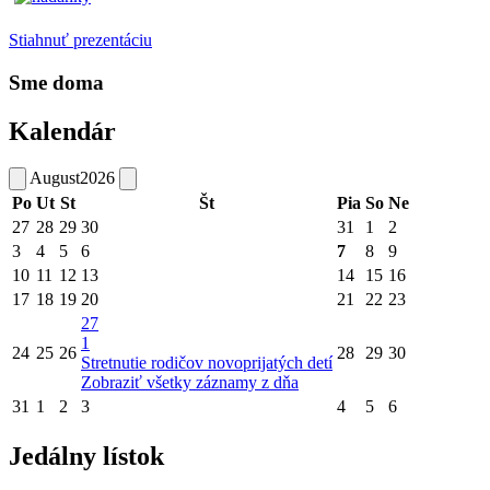
Stiahnuť prezentáciu
Sme doma
Kalendár
August
2026
Po
Ut
St
Št
Pia
So
Ne
27
28
29
30
31
1
2
3
4
5
6
7
8
9
10
11
12
13
14
15
16
17
18
19
20
21
22
23
27
1
24
25
26
28
29
30
Stretnutie rodičov novoprijatých detí
Zobraziť všetky záznamy z dňa
31
1
2
3
4
5
6
Jedálny lístok