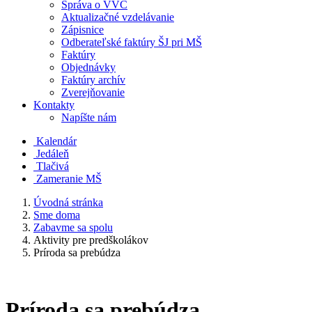
Správa o VVČ
Aktualizačné vzdelávanie
Zápisnice
Odberateľské faktúry ŠJ pri MŠ
Faktúry
Objednávky
Faktúry archív
Zverejňovanie
Kontakty
Napíšte nám
Kalendár
Jedáleň
Tlačivá
Zameranie MŠ
Úvodná stránka
Sme doma
Zabavme sa spolu
Aktivity pre predškolákov
Príroda sa prebúdza
Príroda sa prebúdza