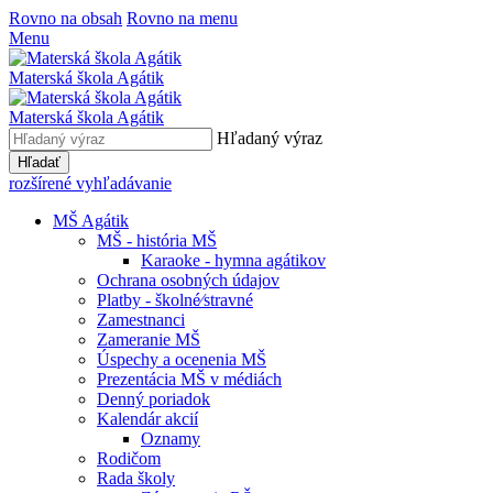
Rovno na obsah
Rovno na menu
Menu
Materská škola Agátik
Materská škola Agátik
Hľadaný výraz
Hľadať
rozšírené vyhľadávanie
MŠ Agátik
MŠ - história MŠ
Karaoke - hymna agátikov
Ochrana osobných údajov
Platby - školné⁄stravné
Zamestnanci
Zameranie MŠ
Úspechy a ocenenia MŠ
Prezentácia MŠ v médiách
Denný poriadok
Kalendár akcií
Oznamy
Rodičom
Rada školy