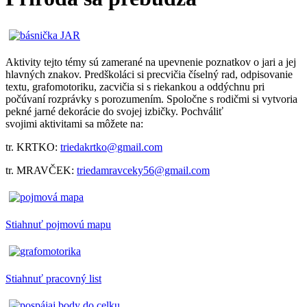
Aktivity tejto témy sú zamerané na upevnenie poznatkov o jari a jej
hlavných znakov. Predškoláci si precvičia číselný rad, odpisovanie
textu, grafomotoriku, zacvičia si s riekankou a oddýchnu pri
počúvaní rozprávky s porozumením. Spoločne s rodičmi si vytvoria
pekné jarné dekorácie do svojej izbičky. Pochváliť
svojimi aktivitami sa môžete na:
tr. KRTKO:
triedakrtko@gmail.com
tr. MRAVČEK:
triedamravceky56@gmail.com
Stiahnuť pojmovú mapu
Stiahnuť pracovný list