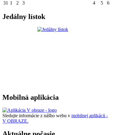
31
1
2
3
4
5
6
Jedálny lístok
Mobilná aplikácia
Sledujte informácie z nášho webu v
mobilnej aplikácii -
V OBRAZE.
Aktuálne počasie