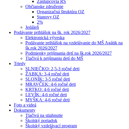
Zástupcovia RŠ
Občianske združenie
Organizačná štruktúra OZ
Stanovy OZ
2%
Jedáleň
Podávanie prihlášok na šk. rok 2026/2027
Elektronická výveska
Podávanie prihlášok na vzdelávanie do MŠ Agátik na
šk.rok 2026/2027
Podmienky prijímania detí na šk.rok 2026/2027
Tlačivá k prijímaniu detí do MŠ
Triedy
SLNIEČKO: 2,5-3 ročné deti
ŽABKA: 3-4 ročné deti
SLONÍK: 3-5 ročné deti
MRAVČEK: 4-6 ročné deti
KRTKO: 4-6 ročné deti
LEVÍK: 4-6 ročné deti
MYŠKA: 4-6 ročné deti
Foto a videá
Dokumenty
Tlačivá na stiahnutie
Školský poriadok
Školský vzdelávací program