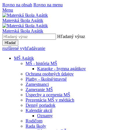
Rovno na obsah
Rovno na menu
Menu
Materská škola Agátik
Materská škola Agátik
Hľadaný výraz
Hľadať
rozšírené vyhľadávanie
MŠ Agátik
MŠ - história MŠ
Karaoke - hymna agátikov
Ochrana osobných údajov
Platby - školné⁄stravné
Zamestnanci
Zameranie MŠ
Úspechy a ocenenia MŠ
Prezentácia MŠ v médiách
Denný poriadok
Kalendár akcií
Oznamy
Rodičom
Rada školy