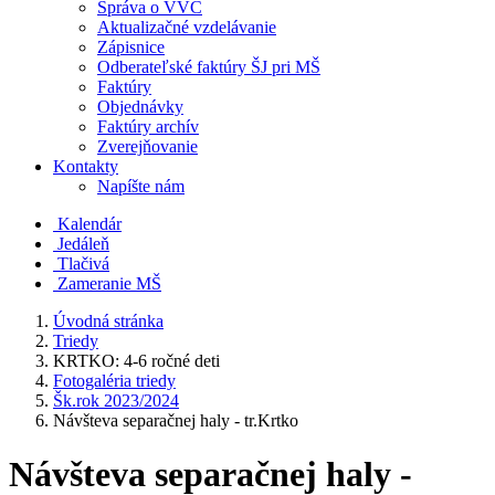
Správa o VVČ
Aktualizačné vzdelávanie
Zápisnice
Odberateľské faktúry ŠJ pri MŠ
Faktúry
Objednávky
Faktúry archív
Zverejňovanie
Kontakty
Napíšte nám
Kalendár
Jedáleň
Tlačivá
Zameranie MŠ
Úvodná stránka
Triedy
KRTKO: 4-6 ročné deti
Fotogaléria triedy
Šk.rok 2023/2024
Návšteva separačnej haly - tr.Krtko
Návšteva separačnej haly -