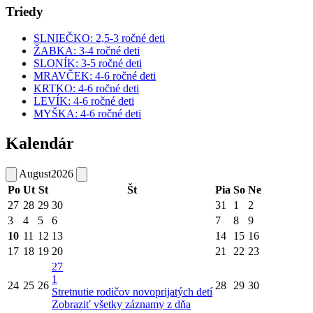
Triedy
SLNIEČKO: 2,5-3 ročné deti
ŽABKA: 3-4 ročné deti
SLONÍK: 3-5 ročné deti
MRAVČEK: 4-6 ročné deti
KRTKO: 4-6 ročné deti
LEVÍK: 4-6 ročné deti
MYŠKA: 4-6 ročné deti
Kalendár
August
2026
Po
Ut
St
Št
Pia
So
Ne
27
28
29
30
31
1
2
3
4
5
6
7
8
9
10
11
12
13
14
15
16
17
18
19
20
21
22
23
27
1
24
25
26
28
29
30
Stretnutie rodičov novoprijatých detí
Zobraziť všetky záznamy z dňa