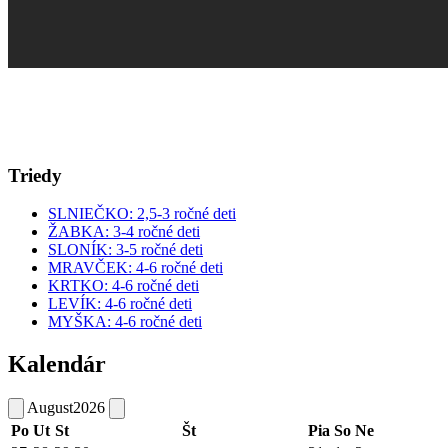
Triedy
SLNIEČKO: 2,5-3 ročné deti
ŽABKA: 3-4 ročné deti
SLONÍK: 3-5 ročné deti
MRAVČEK: 4-6 ročné deti
KRTKO: 4-6 ročné deti
LEVÍK: 4-6 ročné deti
MYŠKA: 4-6 ročné deti
Kalendár
August
2026
Po
Ut
St
Št
Pia
So
Ne