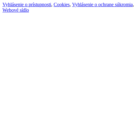
Vyhlásenie o prístupnosti
,
Cookies
,
Vyhlásenie o ochrane súkromia
,
Webové sídlo