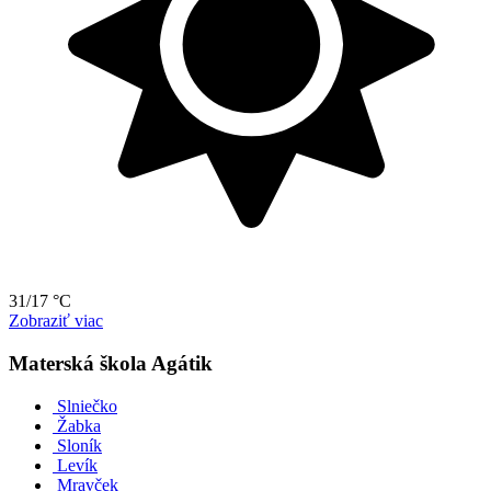
31/17 °C
Zobraziť viac
Materská škola Agátik
Slniečko
Žabka
Sloník
Levík
Mravček