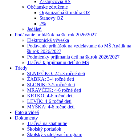
Zástupcovia RŠ
Občianske združenie
Organizačná štruktúra OZ
Stanovy OZ
2%
Jedáleň
Podávanie prihlášok na šk. rok 2026/2027
Elektronická výveska
Podávanie prihlášok na vzdelávanie do MŠ Agátik na
šk.rok 2026/2027
Podmienky prijímania detí na šk.rok 2026/2027
Tlačivá k prijímaniu detí do MŠ
Triedy
SLNIEČKO: 2,5-3 ročné deti
ŽABKA: 3-4 ročné deti
SLONÍK: 3-5 ročné deti
MRAVČEK: 4-6 ročné deti
KRTKO: 4-6 ročné deti
LEVÍK: 4-6 ročné deti
MYŠKA: 4-6 ročné deti
Foto a videá
Dokumenty
Tlačivá na stiahnutie
Školský poriadok
Školský vzdelávací program