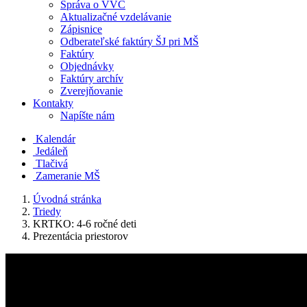
Správa o VVČ
Aktualizačné vzdelávanie
Zápisnice
Odberateľské faktúry ŠJ pri MŠ
Faktúry
Objednávky
Faktúry archív
Zverejňovanie
Kontakty
Napíšte nám
Kalendár
Jedáleň
Tlačivá
Zameranie MŠ
Úvodná stránka
Triedy
KRTKO: 4-6 ročné deti
Prezentácia priestorov