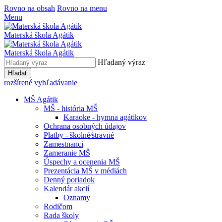
Rovno na obsah
Rovno na menu
Menu
Materská škola Agátik
Materská škola Agátik
Hľadaný výraz
Hľadať
rozšírené vyhľadávanie
MŠ Agátik
MŠ - história MŠ
Karaoke - hymna agátikov
Ochrana osobných údajov
Platby - školné⁄stravné
Zamestnanci
Zameranie MŠ
Úspechy a ocenenia MŠ
Prezentácia MŠ v médiách
Denný poriadok
Kalendár akcií
Oznamy
Rodičom
Rada školy