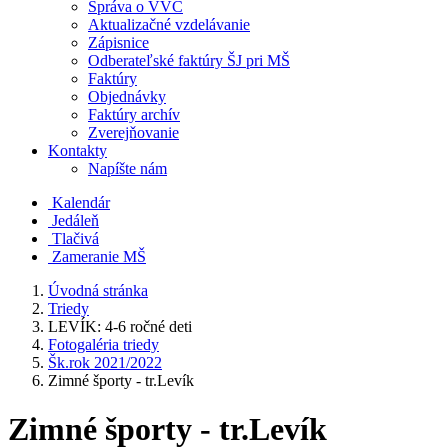
Správa o VVČ
Aktualizačné vzdelávanie
Zápisnice
Odberateľské faktúry ŠJ pri MŠ
Faktúry
Objednávky
Faktúry archív
Zverejňovanie
Kontakty
Napíšte nám
Kalendár
Jedáleň
Tlačivá
Zameranie MŠ
Úvodná stránka
Triedy
LEVÍK: 4-6 ročné deti
Fotogaléria triedy
Šk.rok 2021/2022
Zimné športy - tr.Levík
Zimné športy - tr.Levík