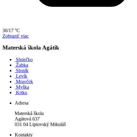
30/17 °C
Zobraziť viac
Materská škola Agátik
Slniečko
Žabka
Sloník
Levík
Mravček
Myška
Krtko
Adresa
Materská škola
Agátová 637
031 04 Liptovský Mikuláš
Kontakty