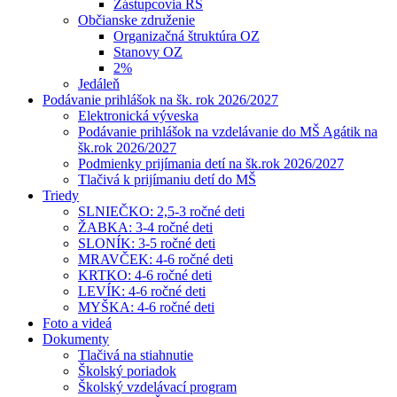
Zástupcovia RŠ
Občianske združenie
Organizačná štruktúra OZ
Stanovy OZ
2%
Jedáleň
Podávanie prihlášok na šk. rok 2026/2027
Elektronická výveska
Podávanie prihlášok na vzdelávanie do MŠ Agátik na
šk.rok 2026/2027
Podmienky prijímania detí na šk.rok 2026/2027
Tlačivá k prijímaniu detí do MŠ
Triedy
SLNIEČKO: 2,5-3 ročné deti
ŽABKA: 3-4 ročné deti
SLONÍK: 3-5 ročné deti
MRAVČEK: 4-6 ročné deti
KRTKO: 4-6 ročné deti
LEVÍK: 4-6 ročné deti
MYŠKA: 4-6 ročné deti
Foto a videá
Dokumenty
Tlačivá na stiahnutie
Školský poriadok
Školský vzdelávací program