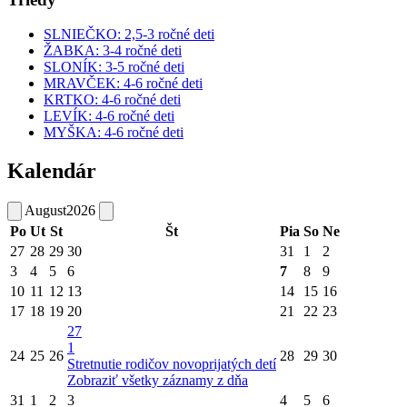
SLNIEČKO: 2,5-3 ročné deti
ŽABKA: 3-4 ročné deti
SLONÍK: 3-5 ročné deti
MRAVČEK: 4-6 ročné deti
KRTKO: 4-6 ročné deti
LEVÍK: 4-6 ročné deti
MYŠKA: 4-6 ročné deti
Kalendár
August
2026
Po
Ut
St
Št
Pia
So
Ne
27
28
29
30
31
1
2
3
4
5
6
7
8
9
10
11
12
13
14
15
16
17
18
19
20
21
22
23
27
1
24
25
26
28
29
30
Stretnutie rodičov novoprijatých detí
Zobraziť všetky záznamy z dňa
31
1
2
3
4
5
6