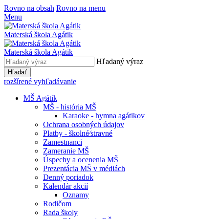
Rovno na obsah
Rovno na menu
Menu
Materská škola Agátik
Materská škola Agátik
Hľadaný výraz
Hľadať
rozšírené vyhľadávanie
MŠ Agátik
MŠ - história MŠ
Karaoke - hymna agátikov
Ochrana osobných údajov
Platby - školné⁄stravné
Zamestnanci
Zameranie MŠ
Úspechy a ocenenia MŠ
Prezentácia MŠ v médiách
Denný poriadok
Kalendár akcií
Oznamy
Rodičom
Rada školy